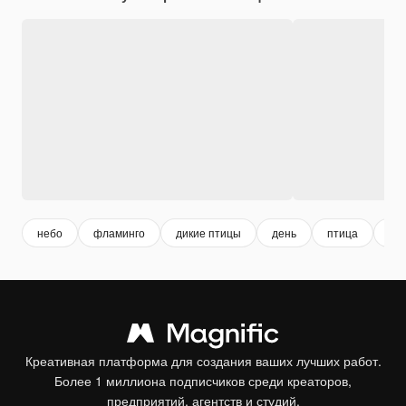
небо
фламинго
дикие птицы
день
птица
nat
Креативная платформа для создания ваших лучших работ.
Более 1 миллиона подписчиков среди креаторов,
предприятий, агентств и студий.