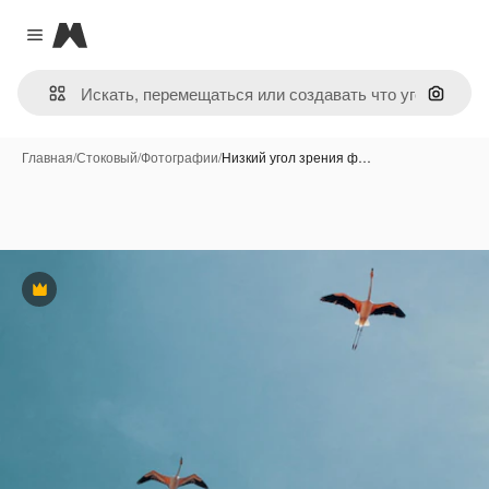
Magnific
Close menu
Поиск 
Главная
/
Стоковый
/
Фотографии
/
Низкий угол зрения ф…
Премиум