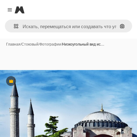
Magnific
Close menu
Поиск 
Главная
/
Стоковый
/
Фотографии
/
Низкоугольный вид ис…
Премиум