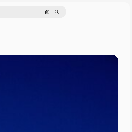
Поиск по изображению
Поиск