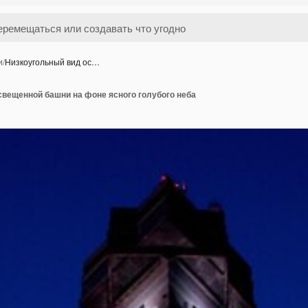
и
/
Низкоугольный вид ос…
свещенной башни на фоне ясного голубого неба