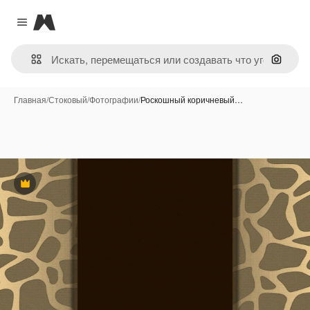
Magnific
Close menu
Поиск 
Главная
/
Стоковый
/
Фотографии
/
Роскошный коричневый…
Премиум