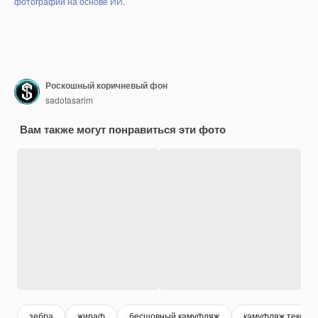
фотографий на основе ИИ
.
Роскошный коричневый фон
sadotasarim
Вам также могут понравиться эти фото
зебра
жираф
бесшовный камуфляж
камуфляж текстур