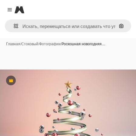
Magnific
Close menu
Поиск 
Главная
/
Стоковый
/
Фотографии
/
Роскошная новогодняя…
Премиум