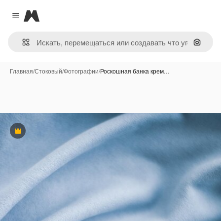
Magnific
Close menu
Поиск 
Главная
/
Стоковый
/
Фотографии
/
Роскошная банка крем…
Премиум