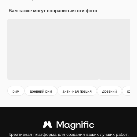
Вам также могут понравиться эти фото
рим
древний рим
античная греция
древний
коло
Креативная платформа для создания ваших лучших работ.