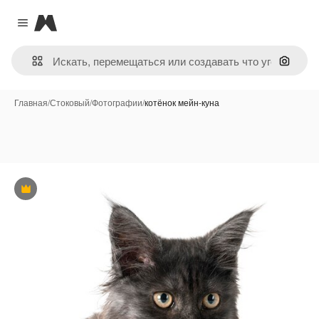
Magnific
Close menu
Поиск 
Главная
/
Стоковый
/
Фотографии
/
котёнок мейн-куна
Премиум