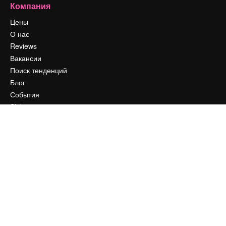
Компания
Цены
О нас
Reviews
Вакансии
Поиск тенденций
Блог
События
Slidesgo
Продайте свой контент
Помещение для прессы
Ищете magnific.ai
Связаться с нами
Клиентская поддержка
Instagram
YouTube
LinkedIn