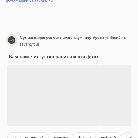
фотографий на основе ИИ
.
Мужчина-программист использует ноутбук на рабочей станции с несколькими компьютерами в офисе
seventyfour
Вам также могут понравиться эти фото
стол письменный
человек
бизнес
работай
стол