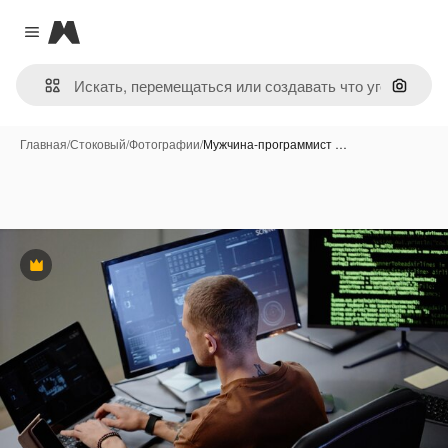
Magnific
Close menu
Поиск 
Главная
/
Стоковый
/
Фотографии
/
Мужчина-программист …
Премиум