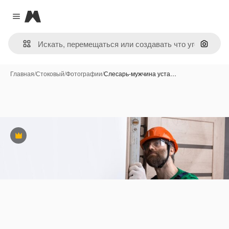
Magnific
Close menu
Поиск 
Главная
/
Стоковый
/
Фотографии
/
Слесарь-мужчина уста…
Премиум