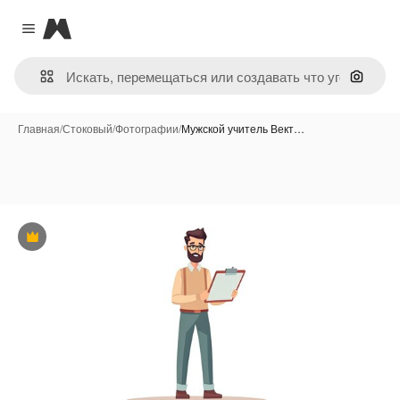
Magnific
Close menu
Поиск 
Главная
/
Стоковый
/
Фотографии
/
Мужской учитель Вект…
Премиум