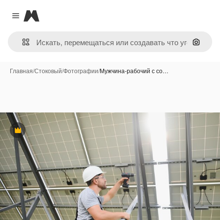
Magnific
Close menu
Поиск 
Главная
/
Стоковый
/
Фотографии
/
Мужчина-рабочий с со…
Премиум