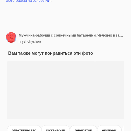
фотографий на основе ИИ
.
Мужчина-рабочий с солнечными батареями. Человек в защитном шлеме. Установка автономной системы солнечных батарей
hryshchyshen
Вам также могут понравиться эти фото
электричество
инженерия
генератор
engineer
мо