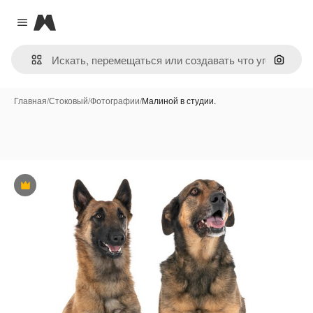
Magnific
Close menu
Поиск 
Главная
/
Стоковый
/
Фотографии
/
Малиной в студии.
Премиум