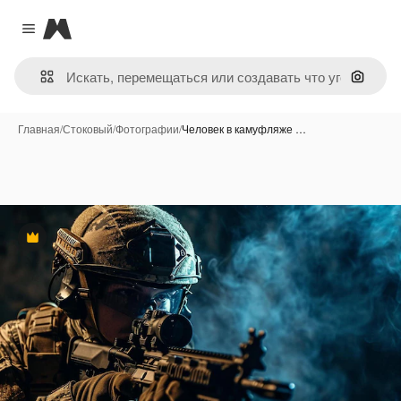
Magnific
Close menu
Поиск 
Главная
/
Стоковый
/
Фотографии
/
Человек в камуфляже …
Премиум