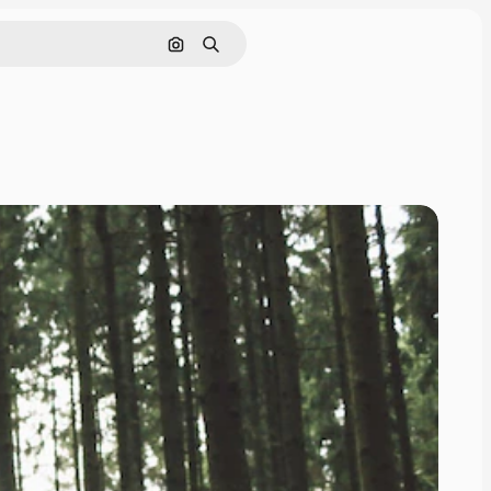
Поиск по изображению
Поиск