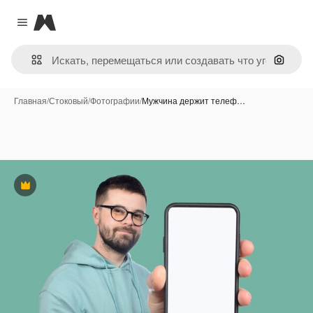
Magnific
Close menu
Поиск 
Главная
/
Стоковый
/
Фотографии
/
Мужчина держит телеф…
Премиум