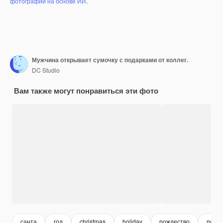
фотографий на основе ИИ
.
Мужчина открывает сумочку с подарками от коллег.
DC Studio
Вам также могут понравиться эти фото
санта
год
christmas
holiday
рождество
пода