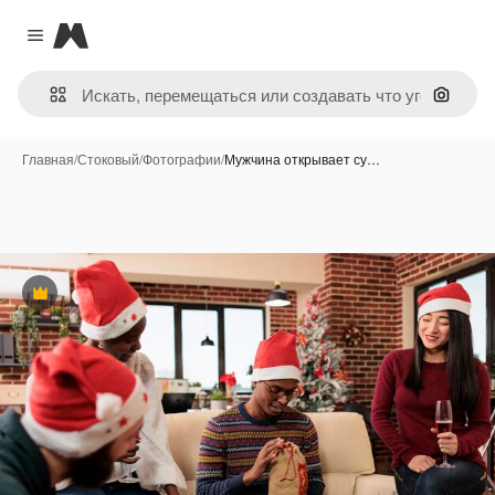
Magnific
Close menu
Поиск 
Главная
/
Стоковый
/
Фотографии
/
Мужчина открывает су…
Премиум