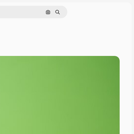
Поиск по изображению
Поиск