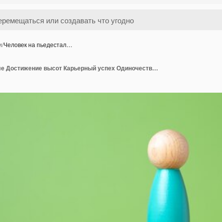
и
/
Человек на пьедестал…
Человек на пьедестале Достижение высот Карьерный успех Одиночество Образование и приобретение новых навыков Достижение высокого уровня признания достижений