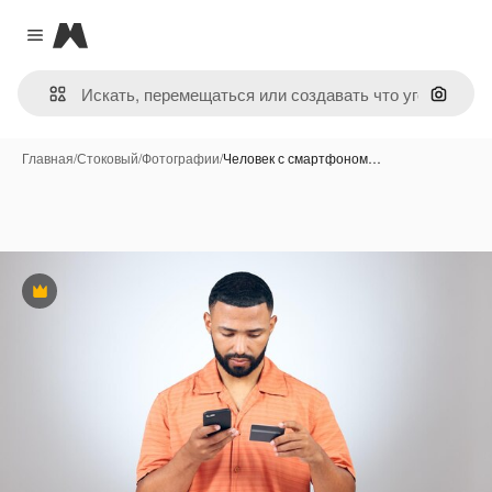
Magnific
Close menu
Поиск 
Главная
/
Стоковый
/
Фотографии
/
Человек с смартфоном…
Премиум