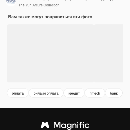
The Yuri Arcurs Collection
Вам также могут понравиться эти фото
оплата
онлайн оплата
кредит
fintech
банк
б