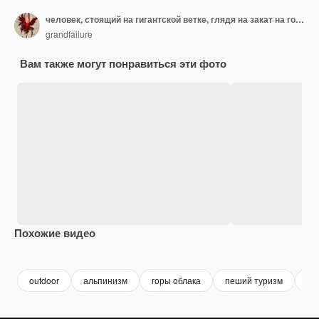
человек, стоящий на гигантской ветке, глядя на закат на горизонте, стиль цифрового искусства, живопись иллюстрация
grandfailure
Вам также могут понравиться эти фото
Похожие видео
Premium
Premium
Сгенерировано с помощью ИИ
Premium
Premium
Сгенериров
outdoor
альпинизм
горы облака
пеший туризм
го