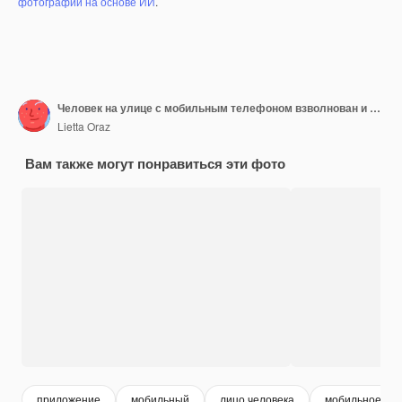
фотографий на основе ИИ
.
Человек на улице с мобильным телефоном взволнован и выражение удивления не может в это поверить
Lietta Oraz
Вам также могут понравиться эти фото
приложение
мобильный
лицо человека
мобильное пр