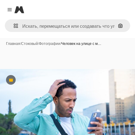
Magnific
Close menu
Поиск 
Главная
/
Стоковый
/
Фотографии
/
Человек на улице с м…
Премиум