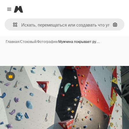
Magnific
Close menu
Поиск 
Главная
/
Стоковый
/
Фотографии
/
Мужчина покрывает ру…
Премиум