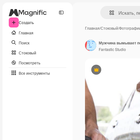
Создать
Главная
/
Стоковый
/
Фотографи
Главная
Поиск
Мужчина вымывает пе
Fantastic Studio
Стоковый
Посмотреть
Премиум
Все инструменты