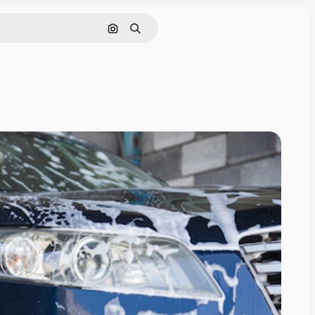
Поиск по изображению
Поиск