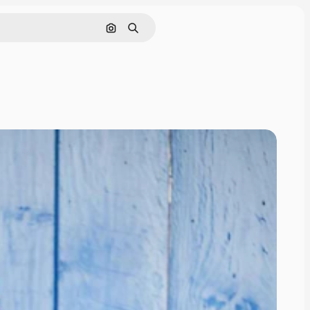
Поиск по изображению
Поиск