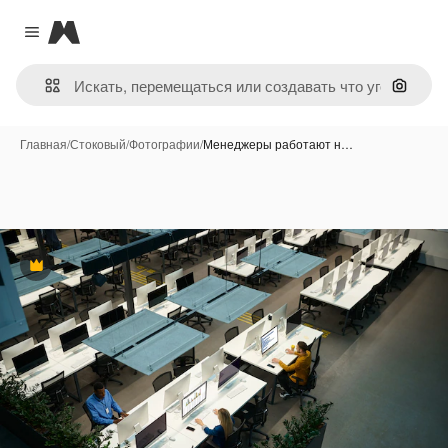
Magnific
Close menu
Поиск 
Главная
/
Стоковый
/
Фотографии
/
Менеджеры работают н…
Премиум