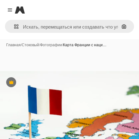
Magnific
Close menu
Поиск 
Главная
/
Стоковый
/
Фотографии
/
Карта Франции с наци…
Премиум