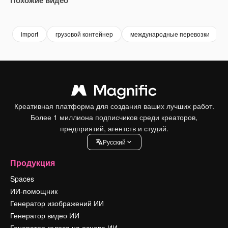
Premium
Premium
Сгенерировано с помощью ИИ
Premium
Premium
Сгенериров
import
грузовой контейнер
международные перевозки
Креативная платформа для создания ваших лучших работ.
Более 1 миллиона подписчиков среди креаторов,
предприятий, агентств и студий.
Pусский
Продукция
Spaces
ИИ-помощник
Генератор изображений ИИ
Генератор видео ИИ
Генератор голоса на основе ИИ