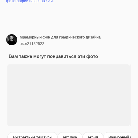
фотографий на основе ИИ
.
Мраморный фон для графического дизайна
user21132522
Вам также могут понравиться эти фото
абстрактные текстуры
арт фон
акрил
мраморный фон