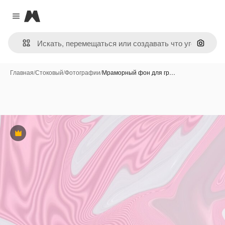
Magnific
Close menu
Поиск 
Главная
/
Стоковый
/
Фотографии
/
Мраморный фон для гр…
Премиум