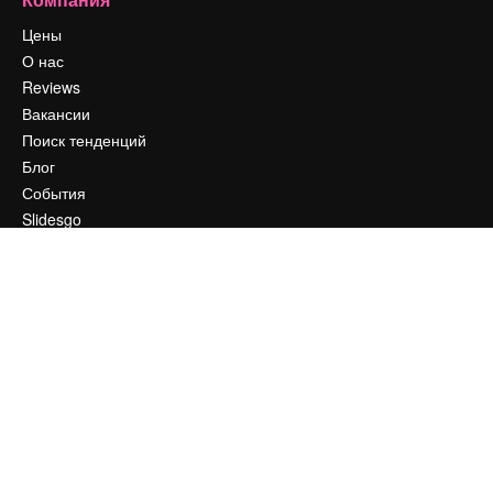
Цены
О нас
Reviews
Вакансии
Поиск тенденций
Блог
События
Slidesgo
Продайте свой контент
Помещение для прессы
Ищете magnific.ai
Связаться с нами
Клиентская поддержка
Instagram
YouTube
LinkedIn
TikTok