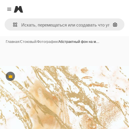
Magnific
Close menu
Поиск 
Главная
/
Стоковый
/
Фотографии
/
Абстрактный фон на м…
Премиум