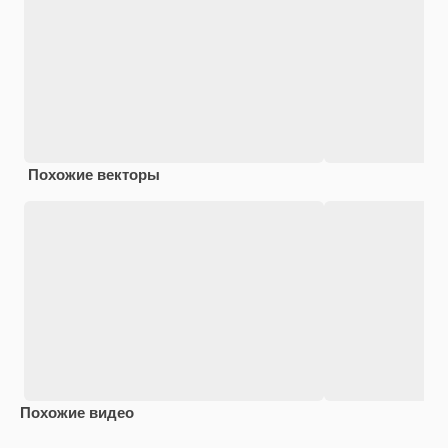
Похожие векторы
Похожие видео
Premium
Premium
Premium
Premium
Сгенериров