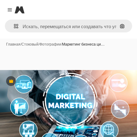
Magnific
Close menu
Поиск 
Главная
/
Стоковый
/
Фотографии
/
Маркетинг бизнеса ци…
Премиум