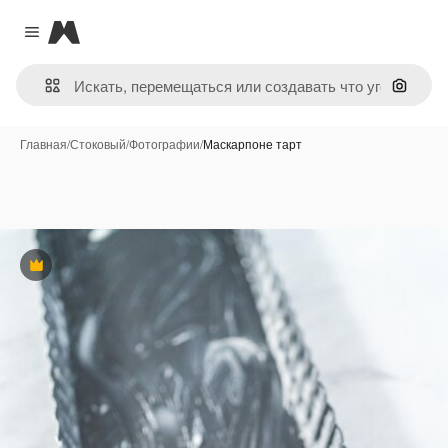
Magnific
Close menu
Поиск 
Главная
/
Стоковый
/
Фотографии
/
Маскарпоне тарт
Премиум