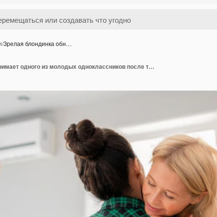
и
/
Зрелая блондинка обн…
Зрелая блондинка обнимает одного из молодых одноклассников после того, как поделилась своей проблемой и получила поддержку