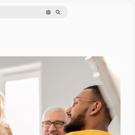
Поиск по изображению
Поиск