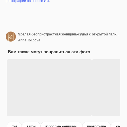
фотографий на основе ИИ
.
Зрелая беспристрастная женщина-судья с открытой папкой, объявляющей вердикт
Anna Tolipova
Вам также могут понравиться эти фото
суд
закон
взрослые женщины
правосудие
женщи