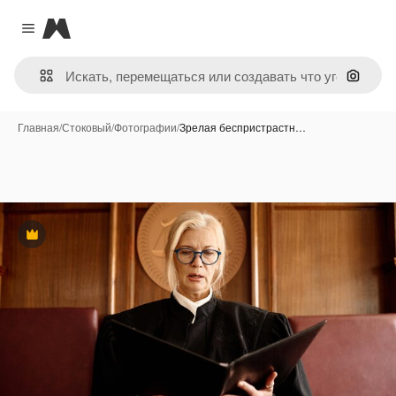
Magnific
Close menu
Поиск 
Главная
/
Стоковый
/
Фотографии
/
Зрелая беспристрастн…
Премиум