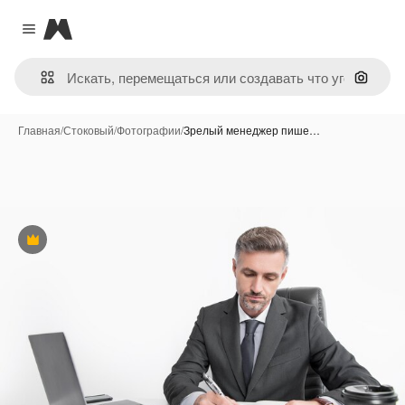
Magnific
Close menu
Поиск 
Главная
/
Стоковый
/
Фотографии
/
Зрелый менеджер пише…
Премиум