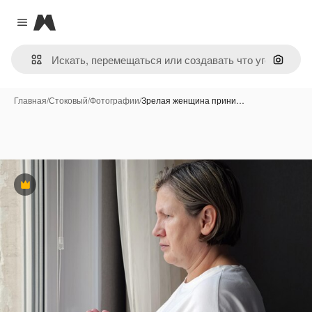
Magnific
Close menu
Поиск 
Главная
/
Стоковый
/
Фотографии
/
Зрелая женщина прини…
Премиум