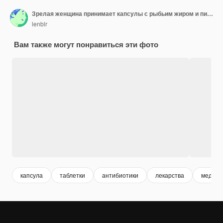
Зрелая женщина принимает капсулы с рыбьим жиром и питьевой водой
lenblr
Вам также могут понравиться эти фото
капсула
таблетки
антибиотики
лекарства
медика