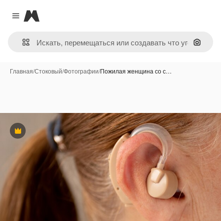
Magnific
Close menu
Поиск 
Главная
/
Стоковый
/
Фотографии
/
Пожилая женщина со с…
Премиум