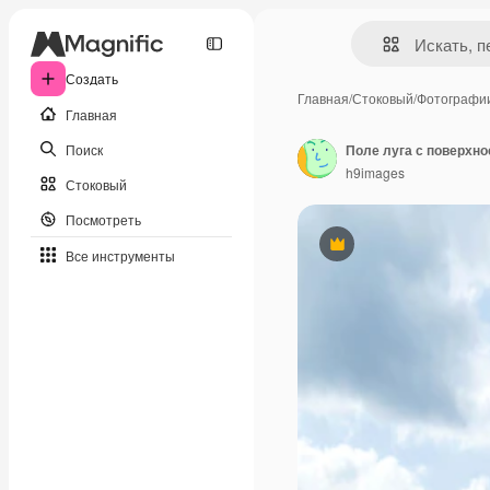
Создать
Главная
/
Стоковый
/
Фотографи
Главная
Поиск
h9images
Стоковый
Посмотреть
Премиум
Все инструменты