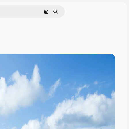
Поиск по изображению
Поиск