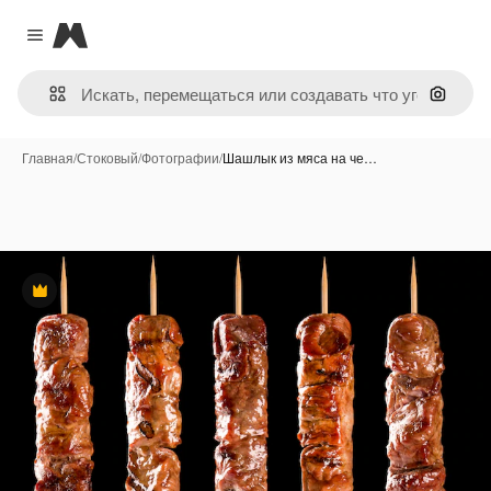
Magnific
Close menu
Поиск 
Главная
/
Стоковый
/
Фотографии
/
Шашлык из мяса на че…
Премиум