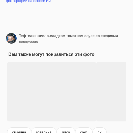
фотографий на основе ИИ
.
Тефтели в кисло-сладком томатном соусе со специями
natalyhanin
Вам также могут понравиться эти фото
свинина
говядина
мясо
соус
4k