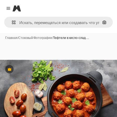
Magnific
Close menu
Поиск 
Главная
/
Стоковый
/
Фотографии
/
Тефтели в кисло-слад…
Премиум