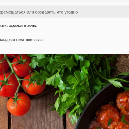
и
/
Фрикадельки в кисло-…
-сладком томатном соусе