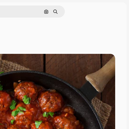
Поиск по изображению
Поиск