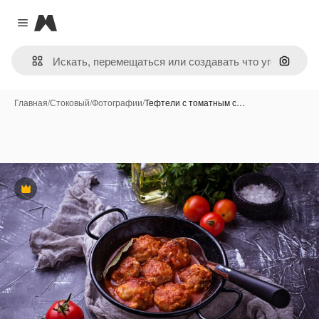
Magnific
Close menu
Поиск 
Главная
/
Стоковый
/
Фотографии
/
Тефтели с томатным с…
Премиум