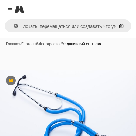
Magnific
Close menu
Поиск 
Главная
/
Стоковый
/
Фотографии
/
Медицинский стетоско…
Премиум