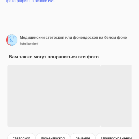
фотографий на основе ИИ
.
Медицинский стетоскоп или фонендоскоп на белом фоне
fabrikasimf
Вам также могут понравиться эти фото
стетоскоп
фонендоскоп
лечение
здравоохранение