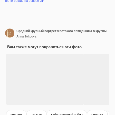
фотографий на основе ИИ
.
Средний крупный портрет жестокого священника в круглых очках, глядящего в камеру
Anna Tolipova
Вам также могут понравиться эти фото
человек
церковь
кафедральный собор
религия
в