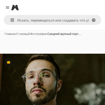
Magnific
Close menu
Поиск 
Главная
/
Стоковый
/
Фотографии
/
Средний крупный порт…
Премиум