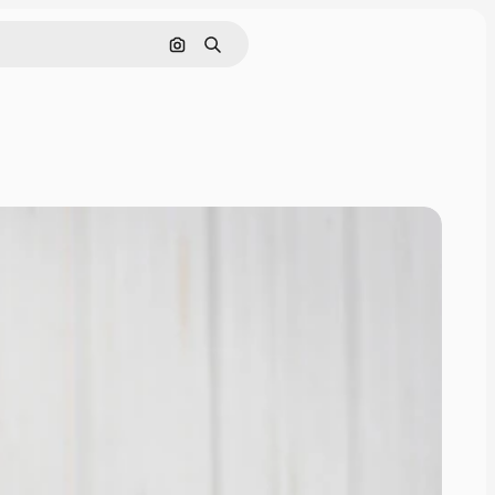
Поиск по изображению
Поиск