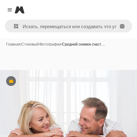
Magnific
Close menu
Поиск 
Главная
/
Стоковый
/
Фотографии
/
Средний снимок счаст…
Премиум