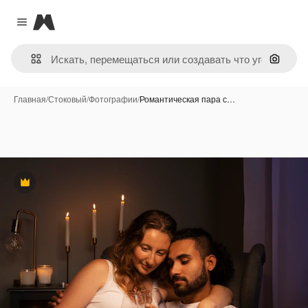
Magnific
Close menu
Поиск 
Главная
/
Стоковый
/
Фотографии
/
Романтическая пара с…
Премиум