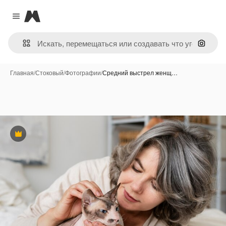
Magnific
Close menu
Поиск 
Главная
/
Стоковый
/
Фотографии
/
Средний выстрел женщ…
Премиум