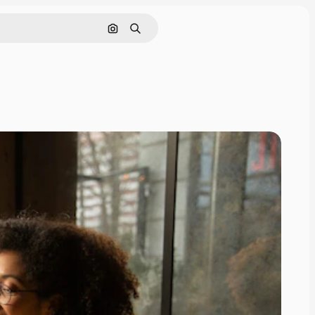
Поиск по изображению
Поиск