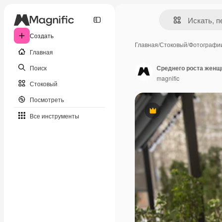
Создать
Главная
/
Стоковый
/
Фотографи
Главная
Поиск
Среднего роста женщи
magnific
Стоковый
Посмотреть
Премиум
Все инструменты