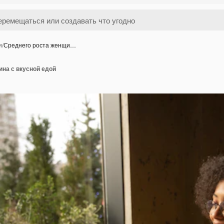
и
/
Среднего роста женщи…
на с вкусной едой