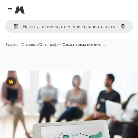
Magnific
Close menu
Поиск 
Главная
/
Стоковый
/
Фотографии
/
Схема эскиза психиче…
Премиум