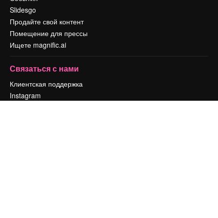
Slidesgo
Продайте свой контент
Помещение для прессы
Ищете magnific.ai
Связаться с нами
Клиентская поддержка
Instagram
YouTube
LinkedIn
TikTok
Discord
X
Reddit
Copyright © 2010-
2026
Freepik Company S.L.U.
Все права защищены
.