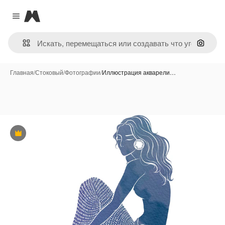
Magnific
Close menu
Поиск 
Главная
/
Стоковый
/
Фотографии
/
Иллюстрация акварели…
Премиум